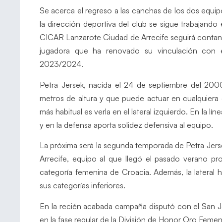
Se acerca el regreso a las canchas de los dos equi
la dirección deportiva del club se sigue trabajando e
CICAR Lanzarote Ciudad de Arrecife seguirá contando 
jugadora que ha renovado su vinculación con 
2023/2024.
Petra Jersek, nacida el 24 de septiembre del 2000
metros de altura y que puede actuar en cualquiera d
más habitual es verla en el lateral izquierdo. En la l
y en la defensa aporta solidez defensiva al equipo.
La próxima será la segunda temporada de Petra Jerse
Arrecife, equipo al que llegó el pasado verano p
categoría femenina de Croacia. Además, la lateral h
sus categorías inferiores.
En la recién acabada campaña disputó con el San Jo
en la fase regular de la División de Honor Oro Femeni