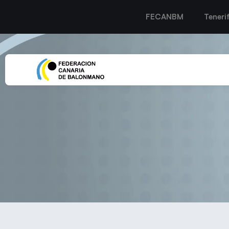
FECANBM
Teneri
La croata Petra Jers