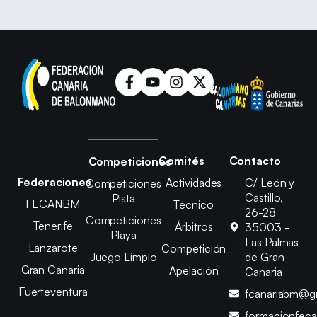
Comités
Contacto
Competiciones
Federaciones
Actividades
C/ León y
Competiciones
Castillo,
Pista
FECANBM
Técnico
26-28
Competiciones
Tenerife
Árbitros
35003 -
Playa
Las Palmas
Lanzarote
Competición
Juego Limpio
de Gran
Gran Canaria
Apelación
Canaria
Fuerteventura
fcanariabm@g
formacionfec