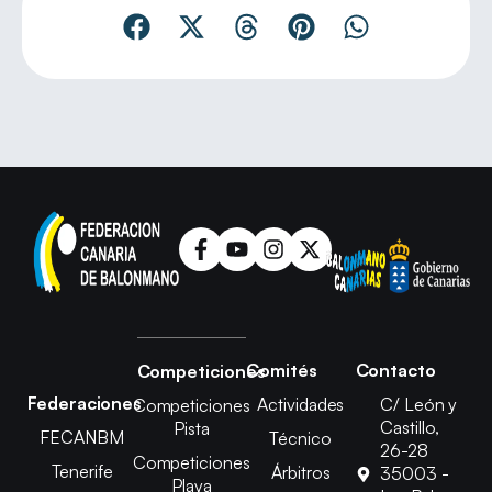
Comités
Contacto
Competiciones
Federaciones
Actividades
C/ León y
Competiciones
Castillo,
Pista
FECANBM
Técnico
26-28
Competiciones
Tenerife
Árbitros
35003 -
Playa