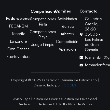
Comités
Contacto
Competiciones
Federaciones
Actividades
C/ León y
Competiciones
Castillo,
Pista
FECANBM
Técnico
26-28
Competiciones
Tenerife
Árbitros
35003 -
Playa
Las Palmas
Lanzarote
Competición
Juego Limpio
de Gran
Gran Canaria
Apelación
Canaria
Fuerteventura
fcanariabm@g
formacionfec
Copyright © 2025 Federación Canaria de Balonmano |
Desarrollado por
TOOOLS
Aviso Legal
Política de Cookies
Política de Privacidad
Declaración de Accesibilidad
Política de Ventas