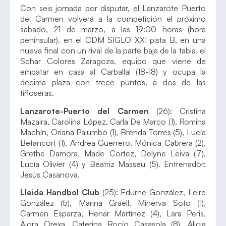
Con seis jornada por disputar, el Lanzarote Puerto
del Carmen volverá a la competición el próximo
sábado, 21 de marzo, a las 19:00 horas (hora
peninsular), en el CDM SIGLO XXI pista B, en una
nueva final con un rival de la parte baja de la tabla, el
Schar Colores Zaragoza, equipo que viene de
empatar en casa al Carballal (18-18) y ocupa la
décima plaza con trece puntos, a dos de las
tiñoseras.
Lanzarote-Puerto del Carmen
(26): Cristina
Mazaira, Carolina López, Carla De Marco (1), Romina
Machín, Oriana Palumbo (1), Brenda Torres (5), Lucía
Betancort (1), Andrea Guerrero, Mónica Cabrera (2),
Grethe Damora, Made Cortez, Delyne Leiva (7),
Lucía Olivier (4) y Beatriz Masseu (5). Entrenador:
Jesús Casanova.
Lleida Handbol Club
(25): Edurne González, Leire
González (5), Marina Graell, Minerva Soto (1),
Carmen Esparza, Henar Martínez (4), Lara Peris,
Aiora Orexa, Caterina Rocío Casasola (8), Alicia