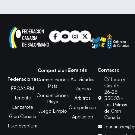
Comités
Contacto
Competiciones
Federaciones
Actividades
C/ León y
Competiciones
Castillo,
Pista
FECANBM
Técnico
26-28
Competiciones
Tenerife
Árbitros
35003 -
Playa
Las Palmas
Lanzarote
Competición
Juego Limpio
de Gran
Gran Canaria
Apelación
Canaria
Fuerteventura
fcanariabm@g