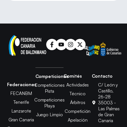
Comités
Contacto
Competiciones
Federaciones
Actividades
C/ León y
Competiciones
Castillo,
Pista
FECANBM
Técnico
26-28
Competiciones
Tenerife
Árbitros
35003 -
Playa
Las Palmas
Lanzarote
Competición
Juego Limpio
de Gran
Gran Canaria
Apelación
Canaria