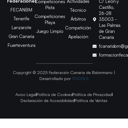
Federaciones
Actividades
C/ León y
Competiciones
Castillo,
Pista
FECANBM
Técnico
26-28
Competiciones
Tenerife
Árbitros
35003 -
Playa
Las Palmas
Lanzarote
Competición
Juego Limpio
de Gran
Gran Canaria
Apelación
Canaria
Fuerteventura
fcanariabm@g
formacionfec
Copyright © 2025 Federación Canaria de Balonmano |
Desarrollado por
TOOOLS
Aviso Legal
Política de Cookies
Política de Privacidad
Declaración de Accesibilidad
Política de Ventas