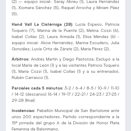
(2) – equipo inicial- Saray Abreu (1), Laura Hernández
(1), Xiomara Sánchez (5), Raquel Arrocha y Miriam Páez
(5).
Hand Vall La Cistérniga (28):
Lucía Espeso, Patricia
Toquero (7), Marina de la Puente (2), Melina Cozzi (6),
Isabel Colías (2), Laura Armada (1), Elisa Méndez (6) -
equipo inicial- Alicia Hernández, Marina Escudero, Julia
González, Lucía Ortiz de Zárate (2), María Pérez (2).
Árbitros:
Andrés Martín y Diego Pastoriza. Excluyó a la
local María de León (1) y a las visitantes Patricio Toquero
(1), María Cozzi (1), Isabel Colías (1) y a su entrenador,
Rubén Carrasco (1).
Parciales cada 5 minutos:
3-2 / 6-4 / 8-5 / 10-9 / 11-10
/ 14-12 (descanso) 16-14 / 19-17 / 22-21 / 24-23 / 27-25 /
29-28 (final)
Incidencias:
Pabellón Municipal de San Bartolomé ante
unos 200 espectadores. Partido correspondiente a la
15º jornada del grupo A de la División de Honor Plata
Femenina de Balonmano.