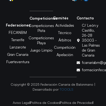
Comités
Contacto
Competiciones
Federaciones
Actividades
C/ León y
Competiciones
Castillo,
Pista
FECANBM
Técnico
26-28
Competiciones
Tenerife
Árbitros
35003 -
Playa
Las Palmas
Lanzarote
Competición
Juego Limpio
de Gran
Gran Canaria
Apelación
Canaria
Fuerteventura
fcanariabm@g
formacionfec
Copyright © 2025 Federación Canaria de Balonmano |
Desarrollado por
TOOOLS
Aviso Legal
Política de Cookies
Política de Privacidad