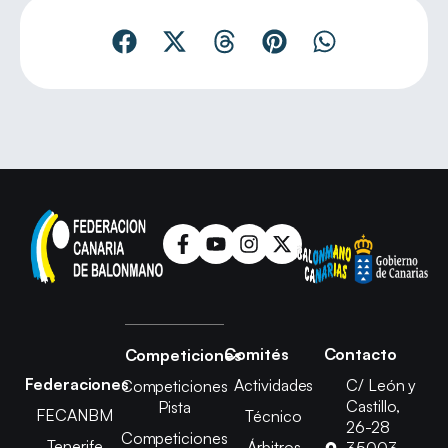
Comités
Contacto
Competiciones
Federaciones
Actividades
C/ León y
Competiciones
Castillo,
Pista
FECANBM
Técnico
26-28
Competiciones
Tenerife
Árbitros