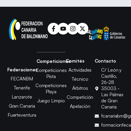
Comités
Contacto
Competiciones
Federaciones
Actividades
C/ León y
Competiciones
Castillo,
Pista
FECANBM
Técnico
26-28
Competiciones
Tenerife
Árbitros
35003 -
Playa
Las Palmas
Lanzarote
Competición
Juego Limpio
de Gran
Gran Canaria
Apelación
Canaria
Fuerteventura
fcanariabm@g
formacionfec