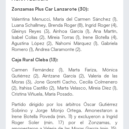
Zonzamas Plus Car Lanzarote (30):
Valentina Menucci, María del Carmen Sánchez (1),
Luana Schallmey, Brenda Roger (8), Ingrid Roger (4),
Gleinys Reyes (3), Ainhoa García (1), Ana Martín,
Isabel Colías (2), Mireia Torras (1), Irene Botella (4),
Agustina López (2), Nahomi Márquez (1), Gabriela
Romero (1), Andrea Claramonte (2).
Caja Rural Cleba (13):
Carmen Fernández (1), Marta Fariza, Mónica
Gutiérrez (2), Aintzane García (2), Valeria de las
Moras (3), Jone Goretti Cacho, Cecilia Colmenero
(2), Itahisa Castillo (2), Marta Velasco, Mireia Díez (1),
Cristina Viñuela, María Posado.
Partido dirigido por los árbitros Óscar Gutiérrez
Sobrino y Jorge Monjo Ortega. Amonestaron a
Irene Botella Poveda (min. 11) y excluyeron a Ingrid
Roger Soler (min. 17) por el Zonzamas, y
amonestaron a Valeria de las Moras García (min. 15),