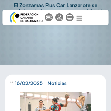
El Zonzamas Plus Car Lanzarote se
sacude las dudas con su mayor exhibición
del curso (30-13)
16/02/2025
Noticias