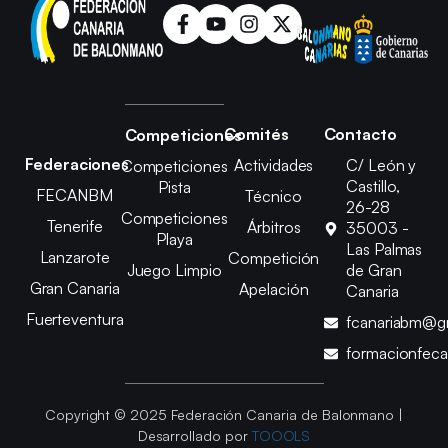
Comités
Contacto
Competiciones
Federaciones
Actividades
C/ León y
Competiciones
Castillo,
Pista
FECANBM
Técnico
26-28
Competiciones
Tenerife
Árbitros
35003 -
Playa
Las Palmas
Lanzarote
Competición
Juego Limpio
de Gran
Gran Canaria
Apelación
Canaria
Fuerteventura
fcanariabm@g
formacionfec
Copyright © 2025 Federación Canaria de Balonmano |
Desarrollado por
TOOOLS