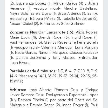
(2), Esperanza López (1), Maider Barros (4) y Joana
Resende (1) -equipo inicial- Merche Castellano,
Nayra Solis, Estela Doiro (1), Silvia Arderius (1), Estitxu
Berasategi, Bárbara Piñeira (1), Isabella Medeiros (2),
Nicxon Clabel (2). Entrenador: Suso Gallardo
Zonzamas Plus Car Lanzarote (16):
Alicia Robles,
Marie Louis (4), Brenda Roger (3), Ingrid Roger (1),
Pauli Fernández (3), Gleinys Reyes (2) e Irene Botella
(1) -equipo inicial- Valentina Menucci, Luna Voncina
(1), Paula García, Nahomi Marquez, Claudia Kaulback
(1), Daniela Jerónimo y Tatty Masseu. Entrenador:
Juan Rivera
Parciales cada 5 minutos:
1-3, 5-4, 7-7, 10-8, 11-9,
14-9 (descanso) 14-11, 16-12, 19-13, 21-14, 22-15, 25-
16 (final)
Árbitros:
José Alberto Romero Cruz y Enrique
Javier Romero Cruz. Excluyeron a Esperanza López
(1) y Bárbara Piñeira (1) por parte del Costa del Sol
Málaga y a Brenda Roger (2), Ingrid Roger (1), Pauli