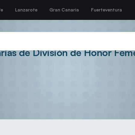
fe
Lanzarote
Gran Canaria
Fuerteventura
anzarote se proclama campeón
rias de División de Honor Fem