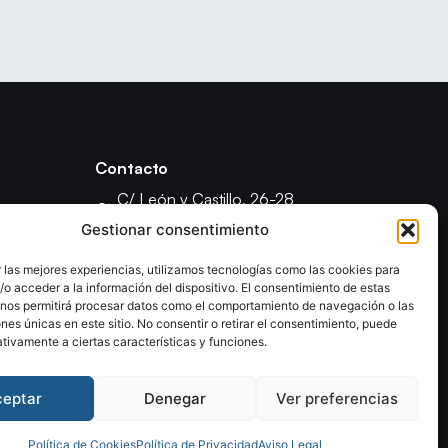
Contacto
C/ León y Castillo, 26-28
35003 - Las Palmas de Gran Canaria
Gestionar consentimiento
fcanariabm@gmail.com
 las mejores experiencias, utilizamos tecnologías como las cookies para
formacionfecanbm@gmail.com
o acceder a la información del dispositivo. El consentimiento de estas
ón
 nos permitirá procesar datos como el comportamiento de navegación o las
ones únicas en este sitio. No consentir o retirar el consentimiento, puede
tivamente a ciertas características y funciones.
ceptar
Denegar
Ver preferencias
olítica de Privacidad
Declaración de Accesibilidad
Política de Cookies
Política de Privacidad
Aviso Legal