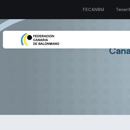
FECANBM
Teneri
El Zonzamas Plus Car L
Cana