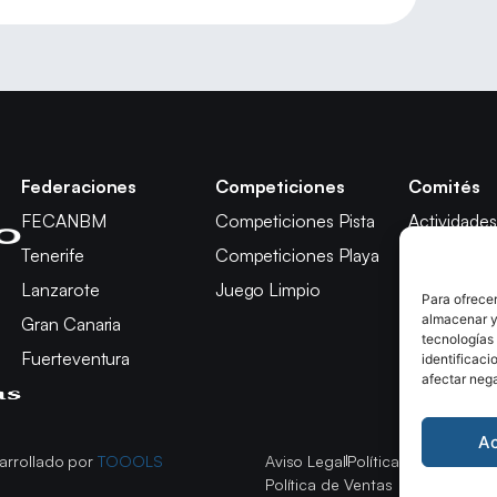
Federaciones
Competiciones
Comités
FECANBM
Competiciones Pista
Actividades
Tenerife
Competiciones Playa
Técnico
Lanzarote
Juego Limpio
Árbitros
Para ofrecer
almacenar y/
Gran Canaria
Competici
tecnologías
Fuerteventura
Apelación
identificaci
afectar nega
A
arrollado por
TOOOLS
Aviso Legal
Política de Cookies
P
Política de Ventas