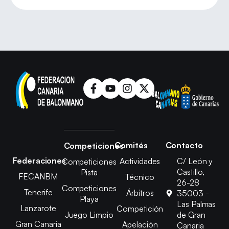
Comités
Contacto
Competiciones
Federaciones
Actividades
C/ León y
Competiciones
Castillo,
Pista
FECANBM
Técnico
26-28
Competiciones
Tenerife
Árbitros
35003 -
Playa
Las Palmas
Lanzarote
Competición
Juego Limpio
de Gran
Gran Canaria
Apelación
Canaria