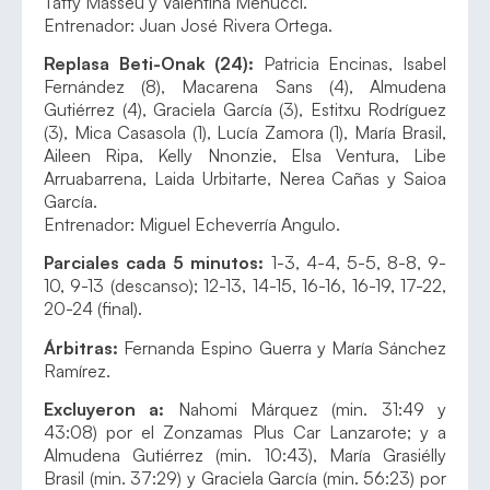
Tatty Masseu y Valentina Menucci.
Entrenador: Juan José Rivera Ortega.
Replasa Beti-Onak (24):
Patricia Encinas, Isabel
Fernández (8), Macarena Sans (4), Almudena
Gutiérrez (4), Graciela García (3), Estitxu Rodríguez
(3), Mica Casasola (1), Lucía Zamora (1), María Brasil,
Aileen Ripa, Kelly Nnonzie, Elsa Ventura, Libe
Arruabarrena, Laida Urbitarte, Nerea Cañas y Saioa
García.
Entrenador: Miguel Echeverría Angulo.
Parciales cada 5 minutos:
1-3, 4-4, 5-5, 8-8, 9-
10, 9-13 (descanso); 12-13, 14-15, 16-16, 16-19, 17-22,
20-24 (final).
Árbitras:
Fernanda Espino Guerra y María Sánchez
Ramírez.
Excluyeron a:
Nahomi Márquez (min. 31:49 y
43:08) por el Zonzamas Plus Car Lanzarote; y a
Almudena Gutiérrez (min. 10:43), María Grasiélly
Brasil (min. 37:29) y Graciela García (min. 56:23) por