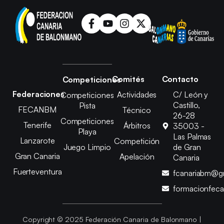
Comités
Contacto
Competiciones
Federaciones
Actividades
C/ León y
Competiciones
Castillo,
Pista
FECANBM
Técnico
26-28
Competiciones
Tenerife
Árbitros
35003 -
Playa
Las Palmas
Lanzarote
Competición
Juego Limpio
de Gran
Gran Canaria
Apelación
Canaria
Fuerteventura
fcanariabm@g
formacionfec
Copyright © 2025 Federación Canaria de Balonmano |