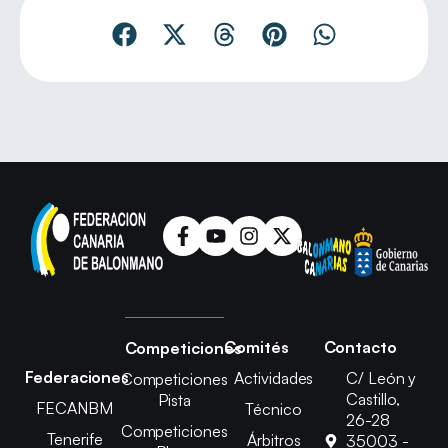
Comités
Contacto
Competiciones
Federaciones
Actividades
C/ León y
Competiciones
Castillo,
Pista
FECANBM
Técnico
26-28
Competiciones
Tenerife
Árbitros
35003 -