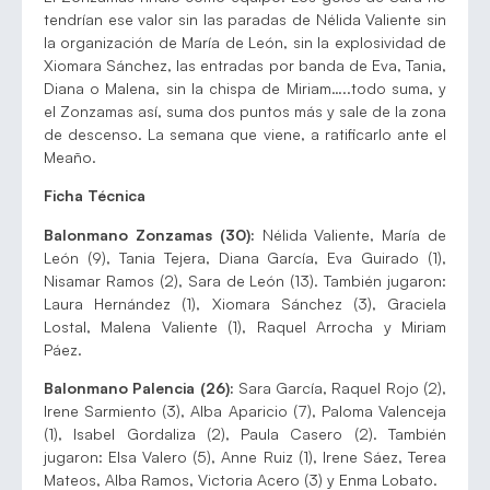
tendrían ese valor sin las paradas de Nélida Valiente sin
la organización de María de León, sin la explosividad de
Xiomara Sánchez, las entradas por banda de Eva, Tania,
Diana o Malena, sin la chispa de Miriam…..todo suma, y
el Zonzamas así, suma dos puntos más y sale de la zona
de descenso. La semana que viene, a ratificarlo ante el
Meaño.
Ficha Técnica
Balonmano Zonzamas (30):
Nélida Valiente, María de
León (9), Tania Tejera, Diana García, Eva Guirado (1),
Nisamar Ramos (2), Sara de León (13). También jugaron:
Laura Hernández (1), Xiomara Sánchez (3), Graciela
Lostal, Malena Valiente (1), Raquel Arrocha y Miriam
Páez.
Balonmano Palencia (26):
Sara García, Raquel Rojo (2),
Irene Sarmiento (3), Alba Aparicio (7), Paloma Valenceja
(1), Isabel Gordaliza (2), Paula Casero (2). También
jugaron: Elsa Valero (5), Anne Ruiz (1), Irene Sáez, Terea
Mateos, Alba Ramos, Victoria Acero (3) y Enma Lobato.