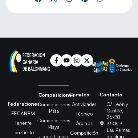
Comités
Contacto
Competiciones
Federaciones
Actividades
C/ León y
Competiciones
Castillo,
Pista
FECANBM
Técnico
26-28
Competiciones
Tenerife
Árbitros
35003 -
Playa
Las Palmas
Lanzarote
Competición
Juego Limpio
de Gran