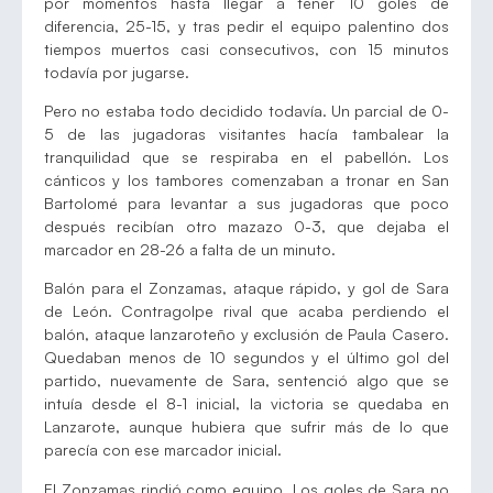
por momentos hasta llegar a tener 10 goles de
diferencia, 25-15, y tras pedir el equipo palentino dos
tiempos muertos casi consecutivos, con 15 minutos
todavía por jugarse.
Pero no estaba todo decidido todavía. Un parcial de 0-
5 de las jugadoras visitantes hacía tambalear la
tranquilidad que se respiraba en el pabellón. Los
cánticos y los tambores comenzaban a tronar en San
Bartolomé para levantar a sus jugadoras que poco
después recibían otro mazazo 0-3, que dejaba el
marcador en 28-26 a falta de un minuto.
Balón para el Zonzamas, ataque rápido, y gol de Sara
de León. Contragolpe rival que acaba perdiendo el
balón, ataque lanzaroteño y exclusión de Paula Casero.
Quedaban menos de 10 segundos y el último gol del
partido, nuevamente de Sara, sentenció algo que se
intuía desde el 8-1 inicial, la victoria se quedaba en
Lanzarote, aunque hubiera que sufrir más de lo que
parecía con ese marcador inicial.
El Zonzamas rindió como equipo. Los goles de Sara no