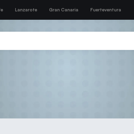
fe
Lanzarote
Gran Canaria
Fuerteventura
 se le escapa al CICAR Lanzarot