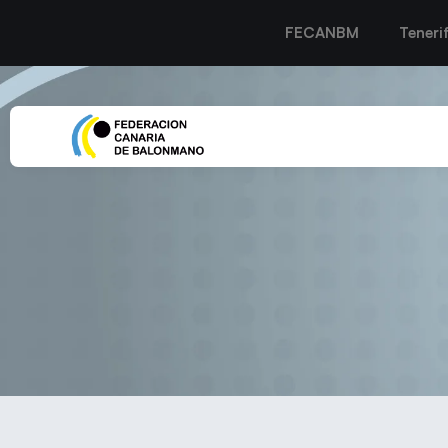
FECANBM
Teneri
El tren del ascenso