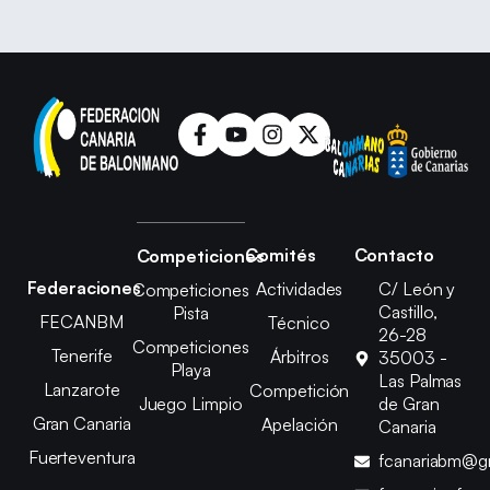
Comités
Contacto
Competiciones
Federaciones
Actividades
C/ León y
Competiciones
Castillo,
Pista
FECANBM
Técnico
26-28
Competiciones
Tenerife
Árbitros
35003 -
Playa
Las Palmas
Lanzarote
Competición
Juego Limpio
de Gran
Gran Canaria
Apelación
Canaria
Fuerteventura
fcanariabm@g