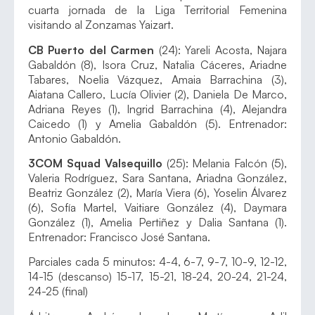
cuarta jornada de la Liga Territorial Femenina
visitando al Zonzamas Yaizart.
CB Puerto del Carmen
(24): Yareli Acosta, Najara
Gabaldón (8), Isora Cruz, Natalia Cáceres, Ariadne
Tabares, Noelia Vázquez, Amaia Barrachina (3),
Aiatana Callero, Lucía Olivier (2), Daniela De Marco,
Adriana Reyes (1), Ingrid Barrachina (4), Alejandra
Caicedo (1) y Amelia Gabaldón (5). Entrenador:
Antonio Gabaldón.
3COM Squad Valsequillo
(25): Melania Falcón (5),
Valeria Rodríguez, Sara Santana, Ariadna González,
Beatriz González (2), María Viera (6), Yoselin Álvarez
(6), Sofía Martel, Vaitiare González (4), Daymara
González (1), Amelia Pertiñez y Dalia Santana (1).
Entrenador: Francisco José Santana.
Parciales cada 5 minutos: 4-4, 6-7, 9-7, 10-9, 12-12,
14-15 (descanso) 15-17, 15-21, 18-24, 20-24, 21-24,
24-25 (final)