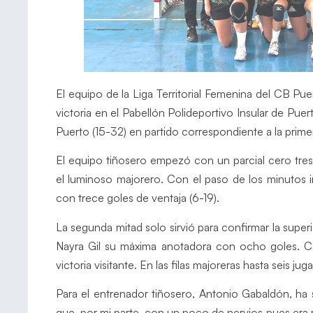
El equipo de la Liga Territorial Femenina del CB 
victoria en el Pabellón Polideportivo Insular de Pue
Puerto (15-32) en partido correspondiente a la prim
El equipo tiñosero empezó con un parcial cero tre
el luminoso majorero. Con el paso de los minutos i
con trece goles de ventaja (6-19).
La segunda mitad solo sirvió para confirmar la super
Nayra Gil su máxima anotadora con ocho goles. Ca
victoria visitante. En las filas majoreras hasta seis j
Para el entrenador tiñosero, Antonio Gabaldón, ha s
que, por mi parte, con un poco de nervios pues era 