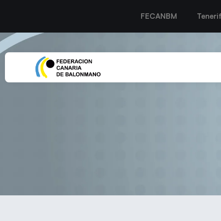
FECANBM
Teneri
El Territorial del CB 