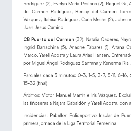
Rodríguez (2), Evelyn María Pestana (2), Raquel Gil,
del Carmen Rodríguez, Bersay del Carmen Torres (1
Vázquez, Itahisa Rodríguez, Carla Melián (2), Joheli
Juan Jesús Camino.
CB Puerto del Carmen
(32): Natalia Cáceres, Nayra
Ingrid Barrachina (5), Ariadne Tabares (1), Aitana 
Marco, Yareli Acosta y Laura Arias Hansen. Entren
por Miguel Ángel Rodríguez Santana y Kenerma Rial.
Parciales cada 5 minutos: 0-3, 1-5, 3-7, 5-11, 6-16,
15-32 (final)
Árbitros: Víctor Manuel Martín e Iris Vázquez. Excl
las tiñoseras a Najara Gabaldón y Yareli Acosta, con a
Incidencias: Pabellón Polideportivo Insular de Pue
primera jornada de la Liga Territorial Femenina.