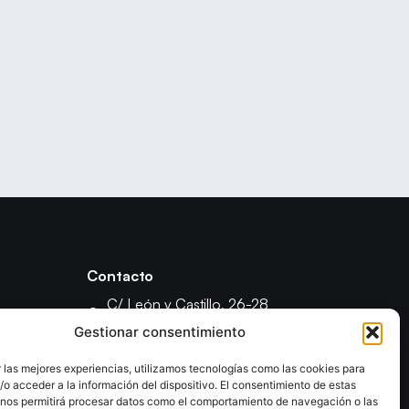
Contacto
C/ León y Castillo, 26-28
35003 - Las Palmas de Gran Canaria
Gestionar consentimiento
fcanariabm@gmail.com
 las mejores experiencias, utilizamos tecnologías como las cookies para
formacionfecanbm@gmail.com
o acceder a la información del dispositivo. El consentimiento de estas
ón
 nos permitirá procesar datos como el comportamiento de navegación o las