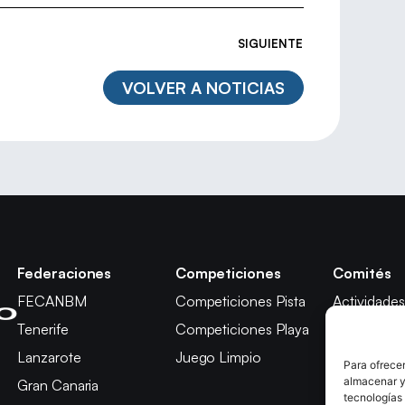
SIGUIENTE
VOLVER A NOTICIAS
Federaciones
Competiciones
Comités
FECANBM
Competiciones Pista
Actividades
Tenerife
Competiciones Playa
Técnico
Lanzarote
Juego Limpio
Árbitros
Para ofrecer
almacenar y/
Gran Canaria
Competici
tecnologías