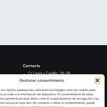
Contacto
C/ León y Castillo, 26-28
35003 - Las Palmas de Gran Canaria
Gestionar consentimiento
fcanariabm@gmail.com
 las mejores experiencias, utilizamos tecnologías como las cookies para
formacionfecanbm@gmail.com
o acceder a la información del dispositivo. El consentimiento de estas
ón
 nos permitirá procesar datos como el comportamiento de navegación o las
ones únicas en este sitio. No consentir o retirar el consentimiento, puede