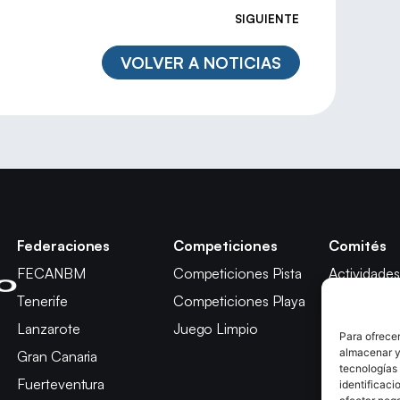
SIGUIENTE
VOLVER A NOTICIAS
Federaciones
Competiciones
Comités
FECANBM
Competiciones Pista
Actividades
Tenerife
Competiciones Playa
Técnico
Lanzarote
Juego Limpio
Árbitros
Para ofrecer
almacenar y/
Gran Canaria
Competici
tecnologías
Fuerteventura
Apelación
identificaci