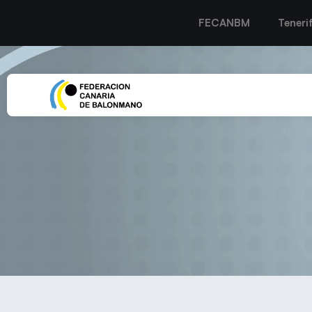
FECANBM
Teneri
EL SAN JOSÉ OBRERO S