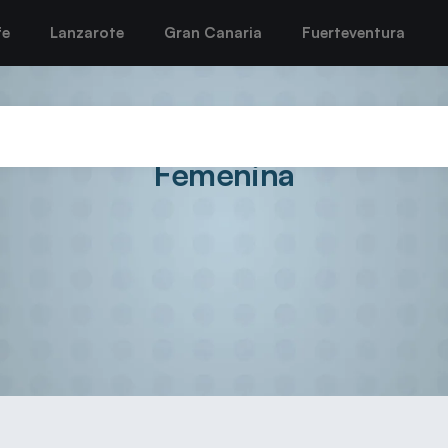
fe
Lanzarote
Gran Canaria
Fuerteventura
mpone al Zonzamas en el derbi co
Femenina