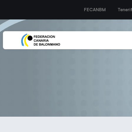
FECANBM
Teneri
El San José Obrero se i