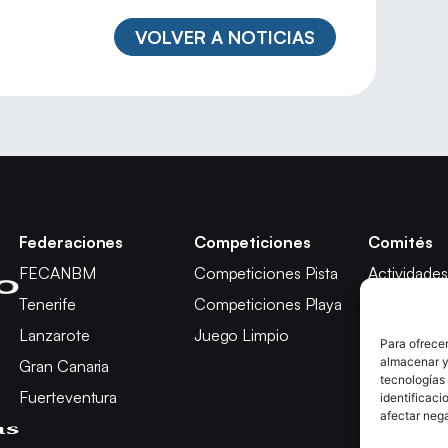
VOLVER A NOTICIAS
Federaciones
Competiciones
Comités
FECANBM
Competiciones Pista
Actividades
Tenerife
Competiciones Playa
Técnico
Lanzarote
Juego Limpio
Árbitros
Para ofrecer
almacenar y/
Gran Canaria
Competici
tecnologías
Fuerteventura
Apelación
identificaci
afectar nega