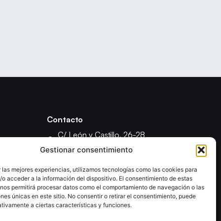
Contacto
C/ León y Castillo, 26-28
35003 - Las Palmas de Gran Canaria
Gestionar consentimiento
fcanariabm@gmail.com
 las mejores experiencias, utilizamos tecnologías como las cookies para
formacionfecanbm@gmail.com
o acceder a la información del dispositivo. El consentimiento de estas
ón
 nos permitirá procesar datos como el comportamiento de navegación o las
ones únicas en este sitio. No consentir o retirar el consentimiento, puede
tivamente a ciertas características y funciones.