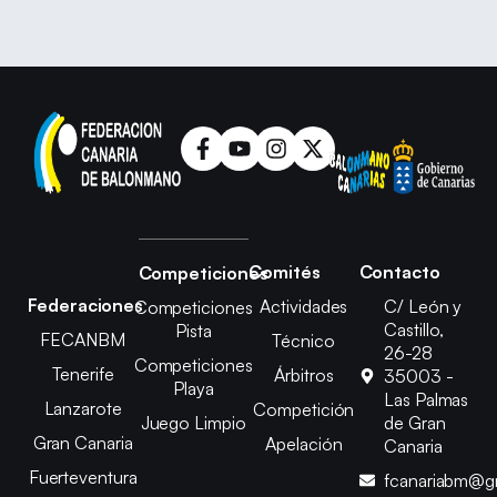
Comités
Contacto
Competiciones
Federaciones
Actividades
C/ León y
Competiciones
Castillo,
Pista
FECANBM
Técnico
26-28
Competiciones
Tenerife
Árbitros
35003 -
Playa
Las Palmas
Lanzarote
Competición
Juego Limpio
de Gran
Gran Canaria
Apelación
Canaria
Fuerteventura
fcanariabm@g