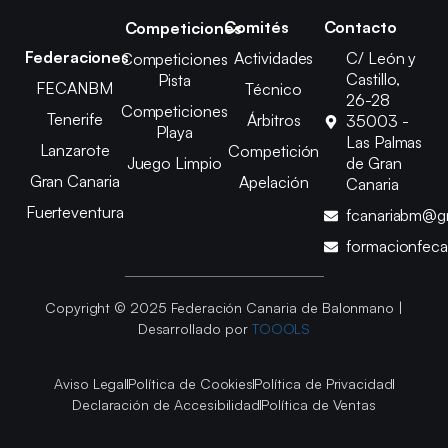
Comités
Contacto
Competiciones
Federaciones
Actividades
C/ León y
Competiciones
Castillo,
Pista
FECANBM
Técnico
26-28
Competiciones
Tenerife
Árbitros
35003 -
Playa
Las Palmas
Lanzarote
Competición
Juego Limpio
de Gran
Gran Canaria
Apelación
Canaria
Fuerteventura
fcanariabm@g
formacionfec
Copyright © 2025 Federación Canaria de Balonmano |
Desarrollado por
TOOOLS
Aviso Legal
Política de Cookies
Política de Privacidad
Declaración de Accesibilidad
Política de Ventas