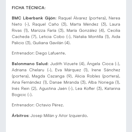
FICHA TÉCNICA:
BMC Liberbank Gijón:
Raquel Álvarez (portera), Nerea
Nieto (-), Raquel Caño (3), Marta Méndez (3), Laura
Rivas (1), Marizza Faría (3), María González (4), Cecilia
Cacheda (7), Leticia Cobo (-), Natalia Montilla (1), Aida
Palicio (3), Guiliana Gavilán (4).
Entrenador: Diego Lafuente.
Balonmano Salud:
Judith Vizuete (4), Ángela Cioca (-),
Adriana Chelaru (-), Eva Márquez (1), Irene Sánchez
(portera), Magda Cazanga (9), Alicia Robles (portera),
Aina Fernández (1), Danae Miranda (3), Alba Noriega (1),
Inés Rein (2), Agustina Jaén (-), Lea Kofler (3), Katarina
Bogicic (-).
Entrenador: Octavio Pérez.
Árbitros:
Josep Millán y Aitor Izquierdo.