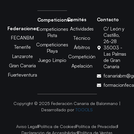
Comités
Contacto
Competiciones
Federaciones
Actividades
C/ León y
Competiciones
Castillo,
Pista
FECANBM
Técnico
26-28
Competiciones
Tenerife
Árbitros
35003 -
Playa
Las Palmas
Lanzarote
Competición
Juego Limpio
de Gran
Gran Canaria
Apelación
Canaria
Fuerteventura
fcanariabm@g
formacionfec
Copyright © 2025 Federación Canaria de Balonmano |
Desarrollado por
TOOOLS
Aviso Legal
Política de Cookies
Política de Privacidad
Declaración de Accesibilidad
Política de Ventas