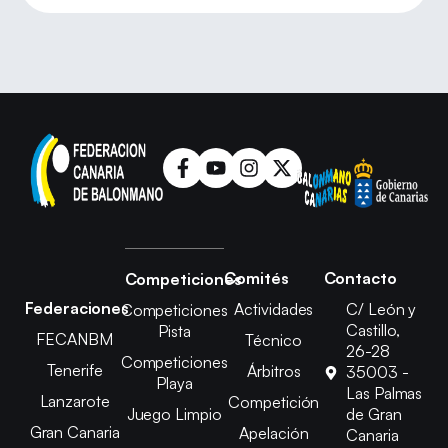
Comités
Contacto
Competiciones
Federaciones
Actividades
C/ León y
Competiciones
Castillo,
Pista
FECANBM
Técnico
26-28
Competiciones
Tenerife
Árbitros
35003 -
Playa
Las Palmas
Lanzarote
Competición
Juego Limpio
de Gran
Gran Canaria
Apelación
Canaria