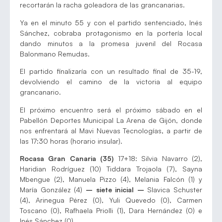
recortarán la racha goleadora de las grancanarias.
Ya en el minuto 55 y con el partido sentenciado, Inés
Sánchez, cobraba protagonismo en la portería local
dando minutos a la promesa juvenil del Rocasa
Balonmano Remudas.
El partido finalizaría con un resultado final de 35-19,
devolviendo el camino de la victoria al equipo
grancanario.
El próximo encuentro será el próximo sábado en el
Pabellón Deportes Municipal La Arena de Gijón, donde
nos enfrentará al Mavi Nuevas Tecnologías, a partir de
las 17:30 horas (horario insular).
Rocasa Gran Canaria (35)
17+18: Silvia Navarro (2),
Haridian Rodríguez (10) Tiddara Trojaola (7), Sayna
Mbengue (2), Manuela Pizzo (4), Melania Falcón (1) y
María González (4)
– siete inicial –
Slavica Schuster
(4), Arinegua Pérez (0), Yuli Quevedo (0), Carmen
Toscano (0), Rafhaela Priolli (1), Dara Hernández (0) e
Inés Sánchez (0).