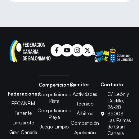
Comités
Contacto
Competiciones
Federaciones
Actividades
C/ León y
Competiciones
Castillo,
Pista
FECANBM
Técnico
26-28
Competiciones
Tenerife
Árbitros
35003 -
Playa
Las Palmas
Lanzarote
Competición
Juego Limpio
de Gran
Gran Canaria
Apelación
Canaria