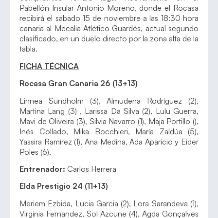
Pabellón Insular Antonio Moreno, donde el Rocasa
recibirá el sábado 15 de noviembre a las 18:30 hora
canaria al Mecalia Atlético Guardés, actual segundo
clasificado, en un duelo directo por la zona alta de la
tabla.
FICHA TÉCNICA
Rocasa Gran Canaria 26 (13+13)
Linnea Sundholm (3), Almudena Rodríguez (2),
Martina Lang (3) , Larissa Da Silva (2), Lulu Guerra,
Mavi de Oliveira (3), Silvia Navarro (1), Maja Portillo (),
Inés Collado, Mika Bocchieri, María Zaldúa (5),
Yassira Ramírez (1), Ana Medina, Ada Aparicio y Eider
Poles (6).
Entrenador:
Carlos Herrera
Elda Prestigio 24 (11+13)
Meriem Ezbida, Lucia Garcia (2), Lora Sarandeva (1),
Virginia Fernandez, Sol Azcune (4), Agda Gonçalves