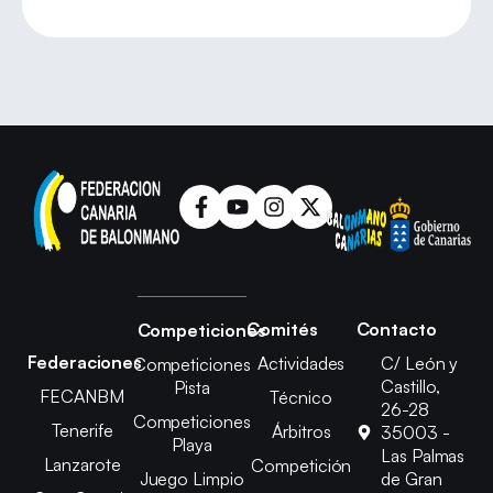
Comités
Contacto
Competiciones
Federaciones
Actividades
C/ León y
Competiciones
Castillo,
Pista
FECANBM
Técnico
26-28
Competiciones
Tenerife
Árbitros
35003 -
Playa
Las Palmas
Lanzarote
Competición
Juego Limpio
de Gran