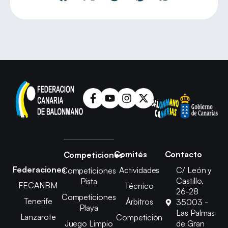
Comités
Contacto
Competiciones
Federaciones
Actividades
C/ León y
Competiciones
Castillo,
Pista
FECANBM
Técnico
26-28
Competiciones
Tenerife
Árbitros
35003 -
Playa
Las Palmas
Lanzarote
Competición
Juego Limpio
de Gran