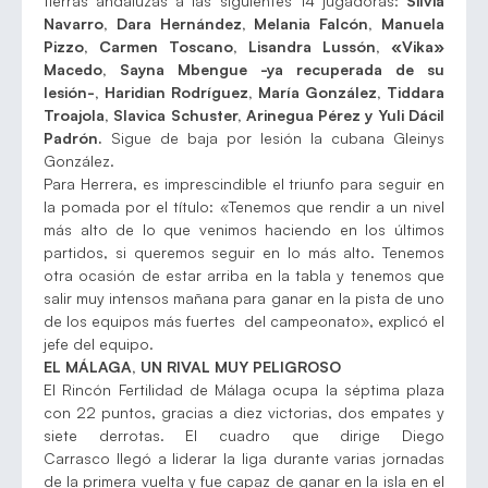
tierras andaluzas a las siguientes 14 jugadoras:
Silvia
Navarro, Dara Hernández, Melania Falcón, Manuela
Pizzo, Carmen Toscano, Lisandra Lussón, «Vika»
Macedo, Sayna Mbengue -ya recuperada de su
lesión-, Haridian Rodríguez, María González, Tiddara
Troajola, Slavica Schuster, Arinegua Pérez y Yuli Dácil
Padrón.
Sigue de baja por lesión la cubana Gleinys
González.
Para Herrera, es imprescindible el triunfo para seguir en
la pomada por el título: «Tenemos que rendir a un nivel
más alto de lo que venimos haciendo en los últimos
partidos, si queremos seguir en lo más alto. Tenemos
otra ocasión de estar arriba en la tabla y tenemos que
salir muy intensos mañana para ganar en la pista de uno
de los equipos más fuertes del campeonato», explicó el
jefe del equipo.
EL MÁLAGA, UN RIVAL MUY PELIGROSO
El Rincón Fertilidad de Málaga ocupa la séptima plaza
con 22 puntos, gracias a diez victorias, dos empates y
siete derrotas. El cuadro que dirige Diego
Carrasco llegó a liderar la liga durante varias jornadas
de la primera vuelta y fue capaz de ganar en la isla en el