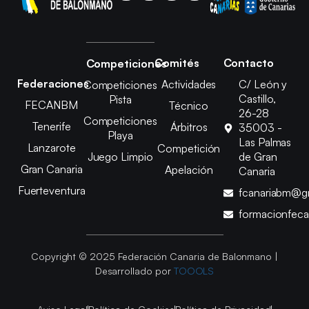
Comités
Contacto
Competiciones
Federaciones
Actividades
C/ León y
Competiciones
Castillo,
Pista
FECANBM
Técnico
26-28
Competiciones
Tenerife
Árbitros
35003 -
Playa
Las Palmas
Lanzarote
Competición
Juego Limpio
de Gran
Gran Canaria
Apelación
Canaria
Fuerteventura
fcanariabm@g
formacionfec
Copyright © 2025 Federación Canaria de Balonmano |
Desarrollado por
TOOOLS