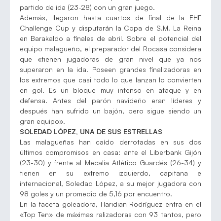
partido de ida (23-28) con un gran juego.
Además, llegaron hasta cuartos de final de la EHF
Challenge Cup y disputarán la Copa de S.M. La Reina
en Barakaldo a finales de abril. Sobre el potencial del
equipo malagueño, el preparador del Rocasa considera
que «tienen jugadoras de gran nivel que ya nos
superaron en la ida. Poseen grandes finalizadoras en
los extremos que casi todo lo que lanzan lo convierten
en gol. Es un bloque muy intenso en ataque y en
defensa. Antes del parón navideño eran líderes y
después han sufrido un bajón, pero sigue siendo un
gran equipo».
SOLEDAD LÓPEZ, UNA DE SUS ESTRELLAS
Las malagueñas han caído derrotadas en sus dos
últimos compromisos en casa: ante el Liberbank Gijón
(23-30) y frente al Mecalia Atlético Guardés (26-34) y
tienen en su extremo izquierdo, capitana e
internacional, Soledad López, a su mejor jugadora con
98 goles y un promedio de 5,16 por encuentro.
En la faceta goleadora, Haridian Rodríguez entra en el
«Top Ten» de máximas ralizadoras con 93 tantos, pero