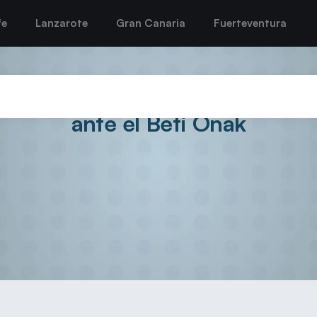
fe
Lanzarote
Gran Canaria
Fuerteventura
caja su segunda derrota liguera
ante el Beti Onak