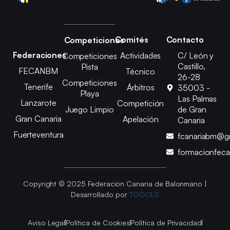
Comités
Contacto
Competiciones
Federaciones
Actividades
C/ León y
Competiciones
Castillo,
Pista
FECANBM
Técnico
26-28
Competiciones
Tenerife
Árbitros
35003 -
Playa
Las Palmas
Lanzarote
Competición
Juego Limpio
de Gran
Gran Canaria
Apelación
Canaria
Fuerteventura
fcanariabm@g
formacionfec
Copyright © 2025 Federación Canaria de Balonmano |
Desarrollado por
TOOOLS
Aviso Legal
Política de Cookies
Política de Privacidad