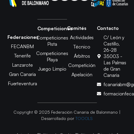
Comités
Contacto
Competiciones
Federaciones
Actividades
C/ León y
Competiciones
Castillo,
Pista
FECANBM
Técnico
26-28
Competiciones
Tenerife
Árbitros
35003 -
Playa
Las Palmas
Lanzarote
Competición
Juego Limpio
de Gran
Gran Canaria
Apelación
Canaria
Fuerteventura
fcanariabm@g
formacionfec
Copyright © 2025 Federación Canaria de Balonmano |
Desarrollado por
TOOOLS