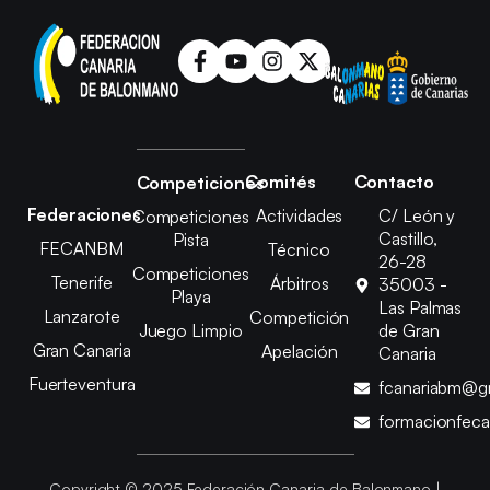
Comités
Contacto
Competiciones
Federaciones
Actividades
C/ León y
Competiciones
Castillo,
Pista
FECANBM
Técnico
26-28
Competiciones
Tenerife
Árbitros
35003 -
Playa
Las Palmas
Lanzarote
Competición
Juego Limpio
de Gran
Gran Canaria
Apelación
Canaria
Fuerteventura
fcanariabm@g
formacionfec
Copyright © 2025 Federación Canaria de Balonmano |