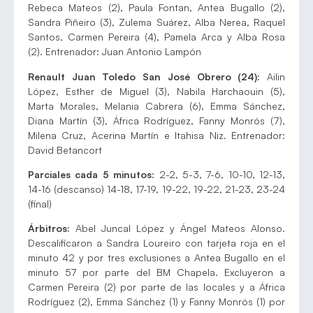
Rebeca Mateos (2), Paula Fontan, Antea Bugallo (2),
Sandra Piñeiro (3), Zulema Suárez, Alba Nerea, Raquel
Santos, Carmen Pereira (4), Pamela Arca y Alba Rosa
(2). Entrenador: Juan Antonio Lampón
Renault Juan Toledo San José Obrero (24):
Ailin
López, Esther de Miguel (3), Nabila Harchaouin (5),
Marta Morales, Melania Cabrera (6), Emma Sánchez,
Diana Martín (3), África Rodríguez, Fanny Monrós (7),
Milena Cruz, Acerina Martín e Itahisa Niz. Entrenador:
David Betancort
Parciales cada 5 minutos:
2-2, 5-3, 7-6, 10-10, 12-13,
14-16 (descanso) 14-18, 17-19, 19-22, 19-22, 21-23, 23-24
(final)
Árbitros:
Abel Juncal López y Ángel Mateos Alonso.
Descalificaron a Sandra Loureiro con tarjeta roja en el
minuto 42 y por tres exclusiones a Antea Bugallo en el
minuto 57 por parte del BM Chapela. Excluyeron a
Carmen Pereira (2) por parte de las locales y a África
Rodríguez (2), Emma Sánchez (1) y Fanny Monrós (1) por