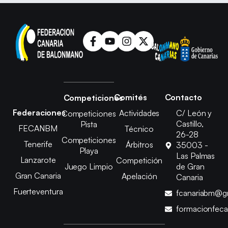
Comités
Contacto
Competiciones
Federaciones
Actividades
C/ León y
Competiciones
Castillo,
Pista
FECANBM
Técnico
26-28
Competiciones
Tenerife
Árbitros
35003 -
Playa
Las Palmas
Lanzarote
Competición
Juego Limpio
de Gran
Gran Canaria
Apelación
Canaria
Fuerteventura
fcanariabm@g
formacionfec