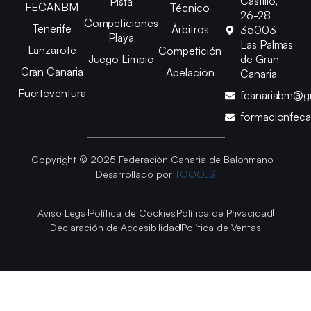
Castillo,
Pista
FECANBM
Técnico
26-28
Competiciones
Tenerife
Árbitros
35003 -
Playa
Las Palmas
Lanzarote
Competición
Juego Limpio
de Gran
Gran Canaria
Apelación
Canaria
Fuerteventura
fcanariabm@g
formacionfec
Copyright © 2025 Federación Canaria de Balonmano |
Desarrollado por
TOOOLS
Aviso Legal
Política de Cookies
Política de Privacidad
Declaración de Accesibilidad
Política de Ventas