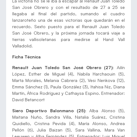
La victoria no se le iba a escapar al Renault Juan Toledo
San José Obrero y con el resultado de 27 a 25 se
llegaba al final del partido, sumando el cuadro
lanzaroteño una de esas victorias que quedarán en el
recuerdo. Sexto puesto para el Renault Juan Toledo
San José Obrero, y la próxima jornada tocará viaje a
tierras vallisoletanas para medirse al Hand Vall
Valladolid.
Ficha Técnica
Renault Juan Toledo San José Obrero (27):
Ailín
López, Esther de Miguel (4), Nabila Harchaouin (5),
Marta Morales, Melania Cabrera (2), Vesi Nenkova (12),
Emma Sánchez (1), Paula González (3), Itahisa Niz, Diana
Martín, África Rodríguez y Cathaysa Espino. Entrenador:
David Betancort
Siero Deportivo Balonmano (25):
Alba Alonso (5),
Maitana Nuño, Sandra Villa, Natalia Suárez, Cristina
Quidiello, Cristina Pevida (4), María Alonso, Andrea
Pellón (6), Julia Baizan (5), Sara Vallina, Mara Van
Leeuwen y Alba Fernández (5). Entrenador: Luis Miguel