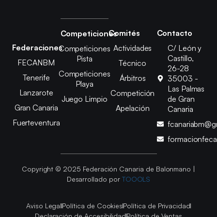
Comités
Contacto
Competiciones
Federaciones
Actividades
C/ León y
Competiciones
Castillo,
Pista
FECANBM
Técnico
26-28
Competiciones
Tenerife
Árbitros
35003 -
Playa
Las Palmas
Lanzarote
Competición
Juego Limpio
de Gran
Gran Canaria
Apelación
Canaria
Fuerteventura
fcanariabm@g
formacionfec
Copyright © 2025 Federación Canaria de Balonmano |
Desarrollado por
TOOOLS
Aviso Legal
Política de Cookies
Política de Privacidad
Declaración de Accesibilidad
Política de Ventas