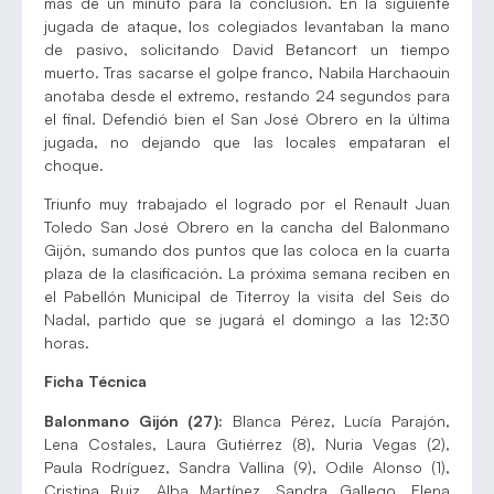
más de un minuto para la conclusión. En la siguiente
jugada de ataque, los colegiados levantaban la mano
de pasivo, solicitando David Betancort un tiempo
muerto. Tras sacarse el golpe franco, Nabila Harchaouin
anotaba desde el extremo, restando 24 segundos para
el final. Defendió bien el San José Obrero en la última
jugada, no dejando que las locales empataran el
choque.
Triunfo muy trabajado el logrado por el Renault Juan
Toledo San José Obrero en la cancha del Balonmano
Gijón, sumando dos puntos que las coloca en la cuarta
plaza de la clasificación. La próxima semana reciben en
el Pabellón Municipal de Titerroy la visita del Seis do
Nadal, partido que se jugará el domingo a las 12:30
horas.
Ficha Técnica
Balonmano Gijón (27):
Blanca Pérez, Lucía Parajón,
Lena Costales, Laura Gutiérrez (8), Nuria Vegas (2),
Paula Rodríguez, Sandra Vallina (9), Odile Alonso (1),
Cristina Ruiz, Alba Martínez, Sandra Gallego, Elena