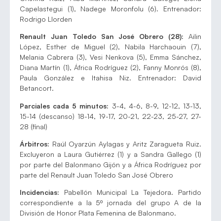
Capelastegui (1), Nadege Moronfolu (6). Entrenador:
Rodrigo Llorden
Renault Juan Toledo San José Obrero (28):
Ailin
López, Esther de Miguel (2), Nabila Harchaouin (7),
Melania Cabrera (3), Vesi Nenkova (5), Emma Sánchez,
Diana Martín (1), África Rodríguez (2), Fanny Monrós (8),
Paula González e Itahisa Niz. Entrenador: David
Betancort.
Parciales cada 5 minutos:
3-4, 4-6, 8-9, 12-12, 13-13,
15-14 (descanso) 18-14, 19-17, 20-21, 22-23, 25-27, 27-
28 (final)
Árbitros:
Raúl Oyarzún Aylagas y Aritz Zaragueta Ruiz.
Excluyeron a Laura Gutiérrez (1) y a Sandra Gallego (1)
por parte del Balonmano Gijón y a África Rodríguez por
parte del Renault Juan Toledo San José Obrero
Incidencias:
Pabellón Municipal La Tejedora. Partido
correspondiente a la 5º jornada del grupo A de la
División de Honor Plata Femenina de Balonmano.