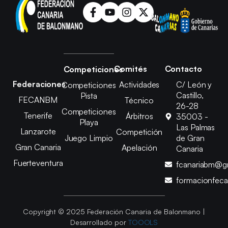
Comités
Contacto
Competiciones
Federaciones
Actividades
C/ León y
Competiciones
Castillo,
Pista
FECANBM
Técnico
26-28
Competiciones
Tenerife
Árbitros
35003 -
Playa
Las Palmas
Lanzarote
Competición
Juego Limpio
de Gran
Gran Canaria
Apelación
Canaria
Fuerteventura
fcanariabm@g
formacionfec
Copyright © 2025 Federación Canaria de Balonmano |
Desarrollado por
TOOOLS