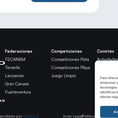
Federaciones
Competiciones
Comités
FECANBM
Competiciones Pista
Actividades
Tenerife
Competiciones Playa
Técnico
Lanzarote
Juego Limpio
Árbitros
Para ofrecer
almacenar y/
Gran Canaria
Competici
tecnologías
Fuerteventura
Apelación
identificaci
afectar nega
A
arrollado por
TOOOLS
Aviso Legal
Política de Cookies
P