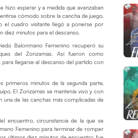
e hizo esperar y a medida que avanzaban
sentirse cómodo sobre la cancha de juego.
o el cuadro visitante llegó a ponerse por
an diez minutos para el descanso.
 Oviedo Balonmano Femenino recuperó su
ataques del Zonzamas. Así fueron como
, para llegarse al descanso del partido con
los primeros minutos de la segunda parte,
quipo. El Zonzamas se mantenía vivo y con
 en una de las canchas más complicadas de
del encuentro, circunstancia de la que se
onmano Femenino para terminar de romper
n los últimos diez minutos de encuentro fue