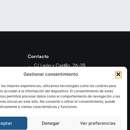
Contacto
C/ León y Castillo, 26-28
35003 - Las Palmas de Gran Canaria
Gestionar consentimiento
fcanariabm@gmail.com
 las mejores experiencias, utilizamos tecnologías como las cookies para
formacionfecanbm@gmail.com
o acceder a la información del dispositivo. El consentimiento de estas
ón
 nos permitirá procesar datos como el comportamiento de navegación o las
ones únicas en este sitio. No consentir o retirar el consentimiento, puede
tivamente a ciertas características y funciones.
ceptar
Denegar
Ver preferencias
olítica de Privacidad
Declaración de Accesibilidad