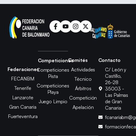
Comités
Contacto
Competiciones
Federaciones
Actividades
C/ León y
Competiciones
Castillo,
Pista
FECANBM
Técnico
26-28
Competiciones
Tenerife
Árbitros
35003 -
Playa
Las Palmas
Lanzarote
Competición
Juego Limpio
de Gran
Gran Canaria
Apelación
Canaria
Fuerteventura
fcanariabm@g
formacionfec