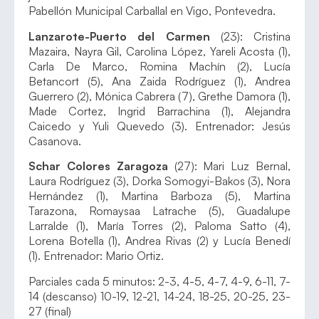
Pabellón Municipal Carballal en Vigo, Pontevedra.
Lanzarote-Puerto del Carmen
(23): Cristina
Mazaira, Nayra Gil, Carolina López, Yareli Acosta (1),
Carla De Marco, Romina Machín (2), Lucía
Betancort (5), Ana Zaida Rodríguez (1), Andrea
Guerrero (2), Mónica Cabrera (7), Grethe Damora (1),
Made Cortez, Ingrid Barrachina (1), Alejandra
Caicedo y Yuli Quevedo (3). Entrenador: Jesús
Casanova.
Schar Colores Zaragoza
(27): Mari Luz Bernal,
Laura Rodríguez (3), Dorka Somogyi-Bakos (3), Nora
Hernández (1), Martina Barboza (5), Martina
Tarazona, Romaysaa Latrache (5), Guadalupe
Larralde (1), María Torres (2), Paloma Satto (4),
Lorena Botella (1), Andrea Rivas (2) y Lucía Benedí
(1). Entrenador: Mario Ortiz.
Parciales cada 5 minutos: 2-3, 4-5, 4-7, 4-9, 6-11, 7-
14 (descanso) 10-19, 12-21, 14-24, 18-25, 20-25, 23-
27 (final)