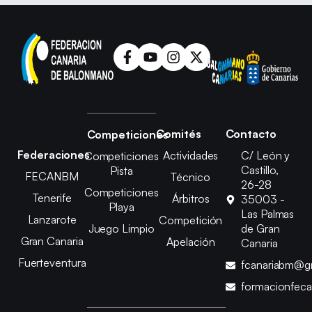
Comités
Contacto
Competiciones
Federaciones
Actividades
C/ León y
Competiciones
Castillo,
Pista
FECANBM
Técnico
26-28
Competiciones
Tenerife
Árbitros
35003 -
Playa
Las Palmas
Lanzarote
Competición
Juego Limpio
de Gran
Gran Canaria
Apelación
Canaria
Fuerteventura
fcanariabm@g
formacionfec