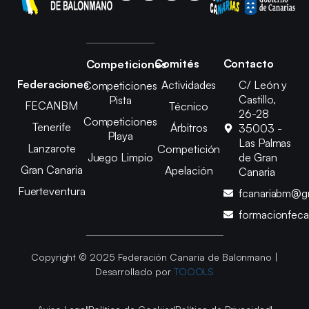
Comités
Contacto
Competiciones
Federaciones
Actividades
C/ León y
Competiciones
Castillo,
Pista
FECANBM
Técnico
26-28
Competiciones
Tenerife
Árbitros
35003 -
Playa
Las Palmas
Lanzarote
Competición
Juego Limpio
de Gran
Gran Canaria
Apelación
Canaria
Fuerteventura
fcanariabm@g
formacionfec
Copyright © 2025 Federación Canaria de Balonmano |
Desarrollado por
TOOOLS