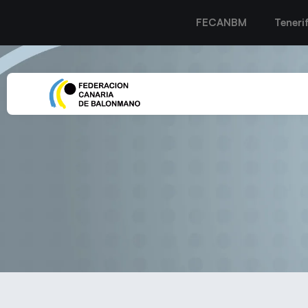
FECANBM
Teneri
El Grupo Félix Santiago