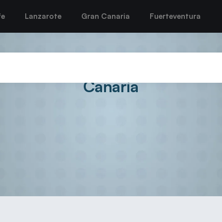
fe
Lanzarote
Gran Canaria
Fuerteventura
 Melián, nuevo patrocinador d
Canaria