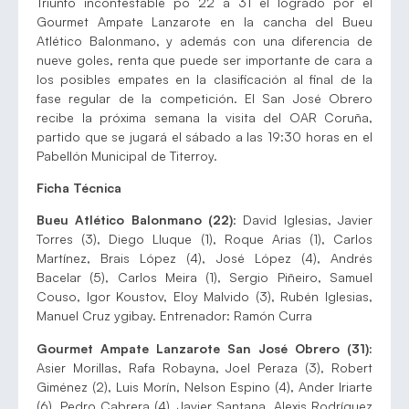
Triunfo incontestable po 22 a 31 el logrado por el
Gourmet Ampate Lanzarote en la cancha del Bueu
Atlético Balonmano, y además con una diferencia de
nueve goles, renta que puede ser importante de cara a
los posibles empates en la clasificación al final de la
fase regular de la competición. El San José Obrero
recibe la próxima semana la visita del OAR Coruña,
partido que se jugará el sábado a las 19:30 horas en el
Pabellón Municipal de Titerroy.
Ficha Técnica
Bueu Atlético Balonmano (22)
: David Iglesias, Javier
Torres (3), Diego Lluque (1), Roque Arias (1), Carlos
Martínez, Brais López (4), José López (4), Andrés
Bacelar (5), Carlos Meira (1), Sergio Piñeiro, Samuel
Couso, Igor Koustov, Eloy Malvido (3), Rubén Iglesias,
Manuel Cruz ygibay. Entrenador: Ramón Curra
Gourmet Ampate Lanzarote San José Obrero (31):
Asier Morillas, Rafa Robayna, Joel Peraza (3), Robert
Giménez (2), Luis Morín, Nelson Espino (4), Ander Iriarte
(6), Pedro Cabrera (4), Javier Santana, Alexis Rodríguez