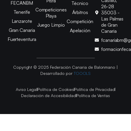
Castillo,
Pista
FECANBM
Técnico
26-28
Competiciones
Tenerife
Árbitros
35003 -
Playa
Las Palmas
Lanzarote
Competición
Juego Limpio
de Gran
Gran Canaria
Apelación
Canaria
Fuerteventura
fcanariabm@g
formacionfec
Copyright © 2025 Federación Canaria de Balonmano |
Desarrollado por
TOOOLS
Aviso Legal
Política de Cookies
Política de Privacidad
Declaración de Accesibilidad
Política de Ventas