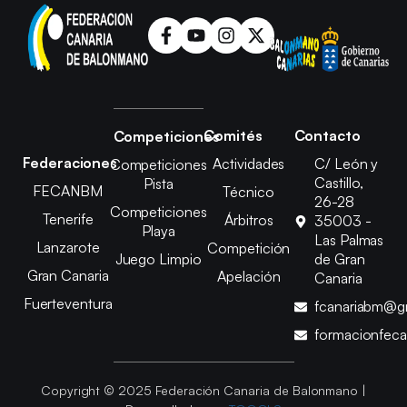
Comités
Contacto
Competiciones
Federaciones
Actividades
C/ León y
Competiciones
Castillo,
Pista
FECANBM
Técnico
26-28
Competiciones
Tenerife
Árbitros
35003 -
Playa
Las Palmas
Lanzarote
Competición
Juego Limpio
de Gran
Gran Canaria
Apelación
Canaria
Fuerteventura
fcanariabm@g
formacionfec
Copyright © 2025 Federación Canaria de Balonmano |