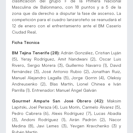
clasificación del grupo F de la Primera Nacional
Masculina de Balonmano, con 18 puntos y a 5 de la
zona que da derecho a disputar la fase de ascenso. La
competición para el cuadro lanzaroteño se reanudará el
12 de enero con el enfrentamiento ante el BM Caserío
Ciudad Real.
Ficha Técnica
BM Tejina Tenerife (28):
Adrián González, Cristian Luján
(5), Yeray Rodríguez, Amit Nandwani (2), Oscar Luis
Rivero, Sergio Morera (3), Guillermo Navarro (1), David
Fernández (3), José Antonio Rubio (2), Jonathan Ruiz,
Manuel Alejandro Lagalla (5), Jorge Gorrin (4), Oleksiy
Andreusenko (2), Blas Martín, Lionel Chinea e Iván
Parrilla (1). Entrenador: Manuel Ángel Galván
Gourmet Ampate San José Obrero (42):
Maksim
Lapitski, Joel Peraza (4), Luis Morín, Carmelo Álvarez (5),
Pedro Cabrera (6), Alexis Rodríguez (7), Lucas Abadía
(3), Andoni Rodríguez (1), Airán Padrón (2), Nacor
Medina (8), Javi Lemes (3), Yevgen Kravchenko (3) y
Rubén Martín