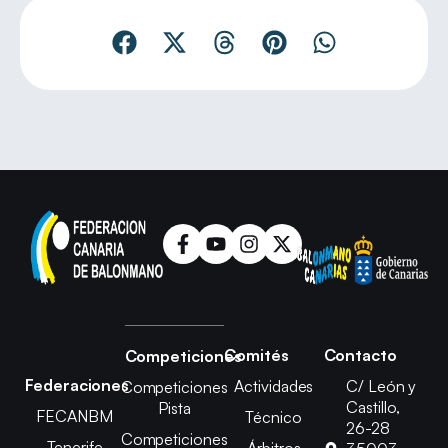
Comités
Contacto
Competiciones
Federaciones
Actividades
C/ León y
Competiciones
Castillo,
Pista
FECANBM
Técnico
26-28
Competiciones
Tenerife
Árbitros