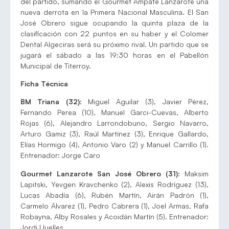
del partido, sumando el Gourmet Ampate Lanzarote una
nueva derrota en la Primera Nacional Masculina. El San
José Obrero sigue ocupando la quinta plaza de la
clasificación con 22 puntos en su haber y el Colomer
Dental Algeciras será su próximo rival. Un partido que se
jugará el sábado a las 19:30 horas en el Pabellón
Municipal de Titerroy.
Ficha Técnica
BM Triana (32):
Miguel Aguilar (3), Javier Pérez,
Fernando Perea (10), Manuel Garci-Cuevas, Alberto
Rojas (6), Alejandro Larrondobuno, Sergio Navarro,
Arturo Gamiz (3), Raúl Martínez (3), Enrique Gallardo,
Elías Hormigo (4), Antonio Varo (2) y Manuel Carrillo (1).
Entrenador: Jorge Caro
Gourmet Lanzarote San José Obrero (31):
Maksim
Lapitski, Yevgen Kravchenko (2), Alexis Rodríguez (13),
Lucas Abadía (6), Rubén Martín, Airán Padrón (1),
Carmelo Álvarez (1), Pedro Cabrera (1), Joel Armas, Rafa
Robayna, Alby Rosales y Acoidán Martín (5). Entrenador:
Jordi Lluelles