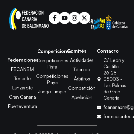
Comités
Contacto
Competiciones
Federaciones
Actividades
C/ León y
Competiciones
Castillo,
Pista
FECANBM
Técnico
26-28
Competiciones
Tenerife
Árbitros
35003 -
Playa
Las Palmas
Lanzarote
Competición
Juego Limpio
de Gran
Gran Canaria
Apelación
Canaria
Fuerteventura
fcanariabm@g
formacionfec