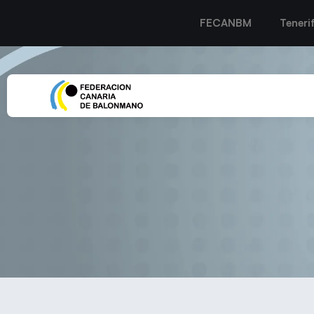
FECANBM
Teneri
EL GOURMET AMPATE COM