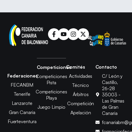
Comités
Contacto
Competiciones
Federaciones
Actividades
C/ León y
Competiciones
Castillo,
Pista
FECANBM
Técnico
26-28
Competiciones
Tenerife
Árbitros
35003 -
Playa
Las Palmas
Lanzarote
Competición
Juego Limpio
de Gran
Gran Canaria
Apelación
Canaria
Fuerteventura
fcanariabm@g
formacionfec